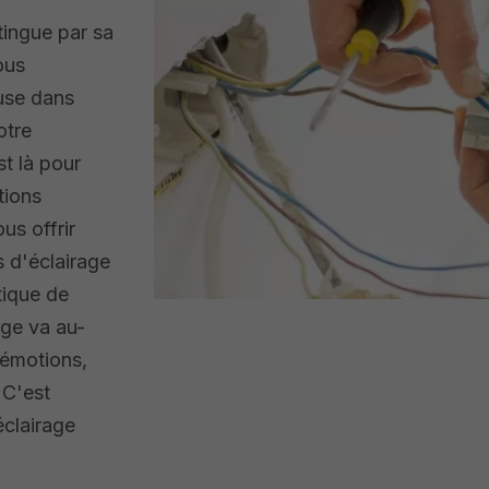
tingue par sa
ous
use dans
otre
st là pour
tions
us offrir
s d'éclairage
étique de
age va au-
s émotions,
 C'est
clairage