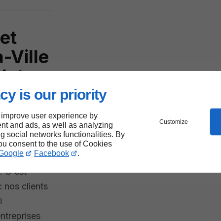
 et
-Ville
let
cy is our priority
 improve user experience by
Customize
nt and ads, as well as analyzing
ire les
ng social networks functionalities. By
rtise
you consent to the use of Cookies
Google
Facebook
.
entiel crée
. C'est
 nos clients
i
entreprises