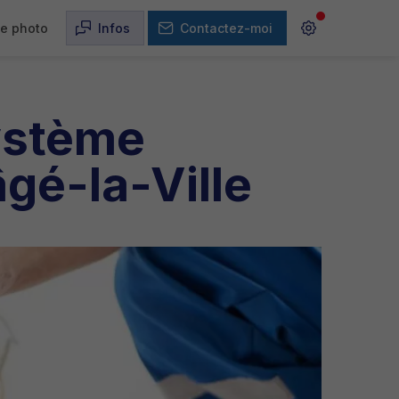
ie photo
Infos
Contactez-moi
système
âgé-la-Ville