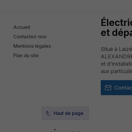
Électri
Accueil
et dé
Contactez-moi
Mentions légales
Situé à Lai
Plan du site
ALEXANDRE ré
et d’install
aux particuli
Contac
Haut de page