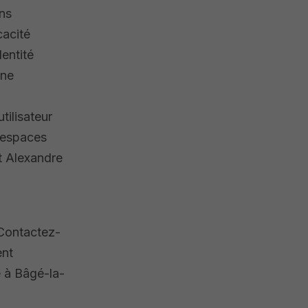
ons
cacité
dentité
une
tilisateur
 espaces
et Alexandre
 Contactez-
ent
e à Bâgé-la-